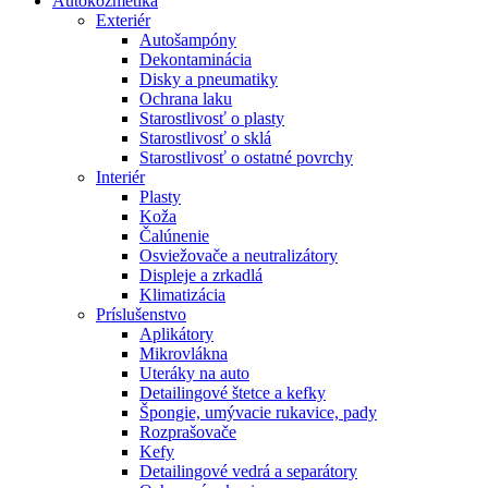
Autokozmetika
Exteriér
Autošampóny
Dekontaminácia
Disky a pneumatiky
Ochrana laku
Starostlivosť o plasty
Starostlivosť o sklá
Starostlivosť o ostatné povrchy
Interiér
Plasty
Koža
Čalúnenie
Osviežovače a neutralizátory
Displeje a zrkadlá
Klimatizácia
Príslušenstvo
Aplikátory
Mikrovlákna
Uteráky na auto
Detailingové štetce a kefky
Špongie, umývacie rukavice, pady
Rozprašovače
Kefy
Detailingové vedrá a separátory