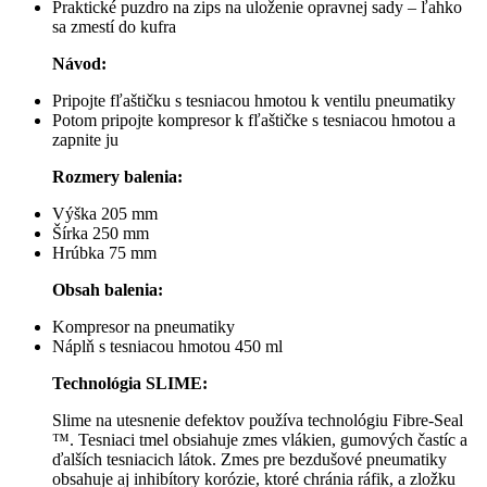
Praktické puzdro na zips na uloženie opravnej sady – ľahko
sa zmestí do kufra
Návod:
Pripojte fľaštičku s tesniacou hmotou k ventilu pneumatiky
Potom pripojte kompresor k fľaštičke s tesniacou hmotou a
zapnite ju
Rozmery balenia:
Výška 205 mm
Šírka 250 mm
Hrúbka 75 mm
Obsah balenia:
Kompresor na pneumatiky
Náplň s tesniacou hmotou 450 ml
Technológia SLIME:
Slime na utesnenie defektov používa technológiu Fibre-Seal
™. Tesniaci tmel obsiahuje zmes vlákien, gumových častíc a
ďalších tesniacich látok. Zmes pre bezdušové pneumatiky
obsahuje aj inhibítory korózie, ktoré chránia ráfik, a zložku