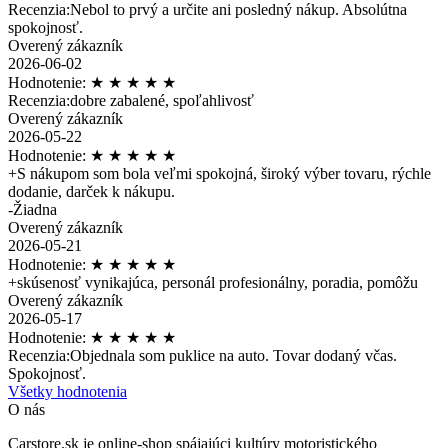
Recenzia:
Nebol to prvý a určite ani posledný nákup. Absolútna
spokojnosť.
Overený zákazník
2026-06-02
Hodnotenie:
★
★
★
★
★
Recenzia:
dobre zabalené, spoľahlivosť
Overený zákazník
2026-05-22
Hodnotenie:
★
★
★
★
★
+
S nákupom som bola veľmi spokojná, široký výber tovaru, rýchle
dodanie, darček k nákupu.
-
Žiadna
Overený zákazník
2026-05-21
Hodnotenie:
★
★
★
★
★
+
skúsenosť vynikajúca, personál profesionálny, poradia, pomôžu
Overený zákazník
2026-05-17
Hodnotenie:
★
★
★
★
★
Recenzia:
Objednala som puklice na auto. Tovar dodaný včas.
Spokojnosť.
Všetky hodnotenia
O nás
Carstore.sk je online-shop spájajúci kultúry motoristického