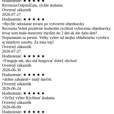
Hodnotenie:
★
★
★
★
★
Recenzia:
Odporúčam, rýchle dodanie.
Overený zákazník
2026-07-27
Hodnotenie:
★
★
★
★
★
+
Rychle odoslanie tovaru po vytvoreni objednavky
Recenzia:
Velmi pozitivne hodnotim rychlost vybavenia objednavky,
tovar som mala doruceny myslim do 2 dni ak nie dalsi den?
Nepamatam sa presne. Velky vyber od mojho oblubeneho vyrobcu
aj skladove zasoby. Za mna top!
Overený zákazník
2026-07-27
Hodnotenie:
★
★
★
★
★
+
Funguje tak, ako má fungovať dobrý obchod
Overený zákazník
2026-06-30
Hodnotenie:
★
★
★
★
★
+
dobre zabalené+ malý darček
Overený zákazník
2026-06-24
Hodnotenie:
★
★
★
★
★
+
Veľký vyber Rýchlosť dodania
Overený zákazník
2026-06-09
Hodnotenie:
★
★
★
★
★