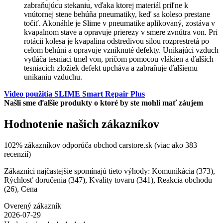
zabraňujúcu stekaniu, vďaka ktorej materiál priľne k
vnútornej stene behúňa pneumatiky, keď sa koleso prestane
točiť. Akonáhle je Slime v pneumatike aplikovaný, zostáva v
kvapalnom stave a opravuje prierezy v smere zvnútra von. Pri
rotácii kolesa je kvapalina odstredivou silou rozprestretá po
celom behúni a opravuje vzniknuté defekty. Unikajúci vzduch
vytláča tesniaci tmel von, pričom pomocou vlákien a ďalších
tesniacich zložiek defekt upcháva a zabraňuje ďalšiemu
unikaniu vzduchu.
Video použitia SLIME Smart Repair Plus
Našli sme ďalšie produkty o ktoré by ste mohli mať záujem
Hodnotenie našich zákazníkov
102% zákazníkov odporúča obchod carstore.sk (viac ako 383
recenzií)
Zákazníci najčastejšie spomínajú tieto výhody: Komunikácia (373),
Rýchlosť doručenia (347), Kvality tovaru (341), Reakcia obchodu
(26), Cena
Overený zákazník
2026-07-29