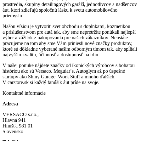
prostredia, skupiny detailingových garáží, jednotlivcov a nadšencov
áut, ktorí zdieľajú spoločnú lásku k svetu automobilového
priemyslu.
Našou víziou je vytvoriť svet obchodu s doplnkami, kozmetikou
a príslušenstvom pre autá tak, aby sme nepretržite ponúkali najlepší
výber a zážitok z nakupovania pre našich zákazníkov. Neustále
pracujeme na tom aby sme Vám priniesli nové značky produktov,
ktoré sú dôkladne vyberané naším odborným tímom tak, aby spĺňali
najvyššiu kvalitu, účinnosť a dostupnosť na trhu.
V našej ponuke nájdete značky od ikonických výrobcov s bohatou
históriou ako sú Versaco, Meguiar´s, Autoglym až po úspešné
startupy ako Shiny Garage, Work Stuff a mnoho ďalších.
V carstore.sk si každý fanúšik áut príde na svoje.
Kontaktné informácie
Adresa
VERSACO s.r.o.,
Hlavná 941
Hnúšťa 981 01
Slovensko