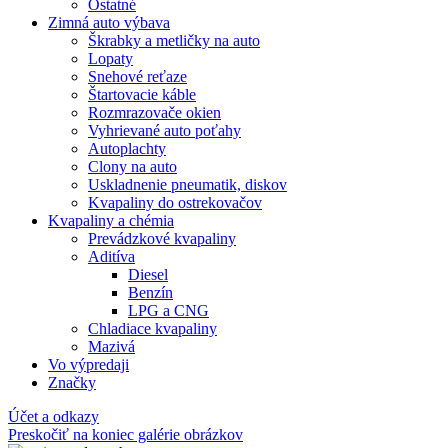
Ostatné
Zimná auto výbava
Škrabky a metličky na auto
Lopaty
Snehové reťaze
Štartovacie káble
Rozmrazovače okien
Vyhrievané auto poťahy
Autoplachty
Clony na auto
Uskladnenie pneumatik, diskov
Kvapaliny do ostrekovačov
Kvapaliny a chémia
Prevádzkové kvapaliny
Aditíva
Diesel
Benzín
LPG a CNG
Chladiace kvapaliny
Mazivá
Vo výpredaji
Značky
Účet a odkazy
Preskočiť na koniec galérie obrázkov