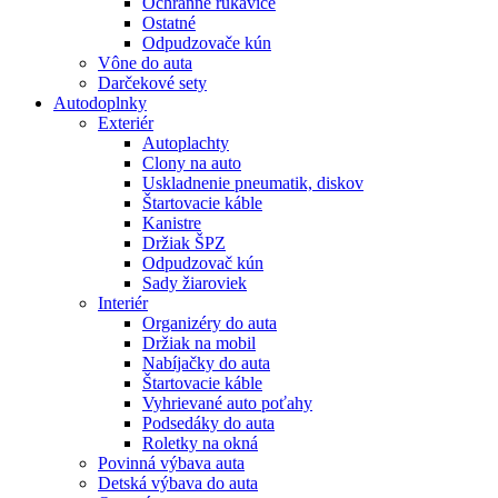
Ochranné rukavice
Ostatné
Odpudzovače kún
Vône do auta
Darčekové sety
Autodoplnky
Exteriér
Autoplachty
Clony na auto
Uskladnenie pneumatik, diskov
Štartovacie káble
Kanistre
Držiak ŠPZ
Odpudzovač kún
Sady žiaroviek
Interiér
Organizéry do auta
Držiak na mobil
Nabíjačky do auta
Štartovacie káble
Vyhrievané auto poťahy
Podsedáky do auta
Roletky na okná
Povinná výbava auta
Detská výbava do auta