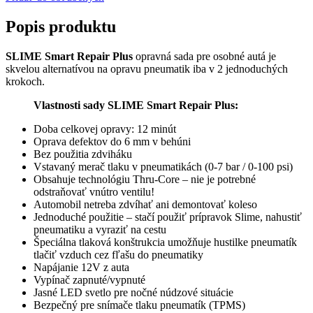
Popis produktu
SLIME Smart Repair Plus
opravná sada pre osobné autá je
skvelou alternatívou na opravu pneumatik iba v 2 jednoduchých
krokoch.
Vlastnosti sady SLIME Smart Repair Plus:
Doba celkovej opravy: 12 minút
Oprava defektov do 6 mm v behúni
Bez použitia zdviháku
Vstavaný merač tlaku v pneumatikách (0-7 bar / 0-100 psi)
Obsahuje technológiu Thru-Core – nie je potrebné
odstraňovať vnútro ventilu!
Automobil netreba zdvíhať ani demontovať koleso
Jednoduché použitie – stačí použiť prípravok Slime, nahustiť
pneumatiku a vyraziť na cestu
Špeciálna tlaková konštrukcia umožňuje hustilke pneumatík
tlačiť vzduch cez fľašu do pneumatiky
Napájanie 12V z auta
Vypínač zapnuté/vypnuté
Jasné LED svetlo pre nočné núdzové situácie
Bezpečný pre snímače tlaku pneumatík (TPMS)