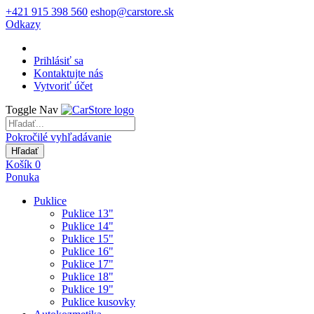
+421 915 398 560
eshop@carstore.sk
Odkazy
Prihlásiť sa
Kontaktujte nás
Vytvoriť účet
Toggle Nav
Pokročilé vyhľadávanie
Hľadať
Košík
0
Ponuka
Puklice
Puklice 13"
Puklice 14"
Puklice 15"
Puklice 16"
Puklice 17"
Puklice 18"
Puklice 19"
Puklice kusovky