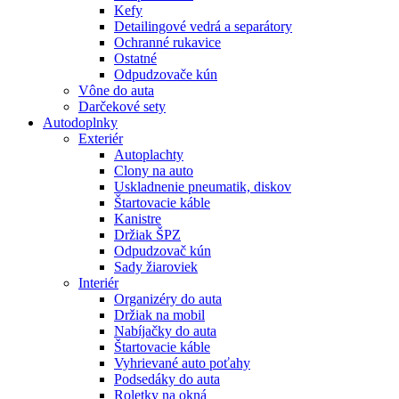
Kefy
Detailingové vedrá a separátory
Ochranné rukavice
Ostatné
Odpudzovače kún
Vône do auta
Darčekové sety
Autodoplnky
Exteriér
Autoplachty
Clony na auto
Uskladnenie pneumatik, diskov
Štartovacie káble
Kanistre
Držiak ŠPZ
Odpudzovač kún
Sady žiaroviek
Interiér
Organizéry do auta
Držiak na mobil
Nabíjačky do auta
Štartovacie káble
Vyhrievané auto poťahy
Podsedáky do auta
Roletky na okná