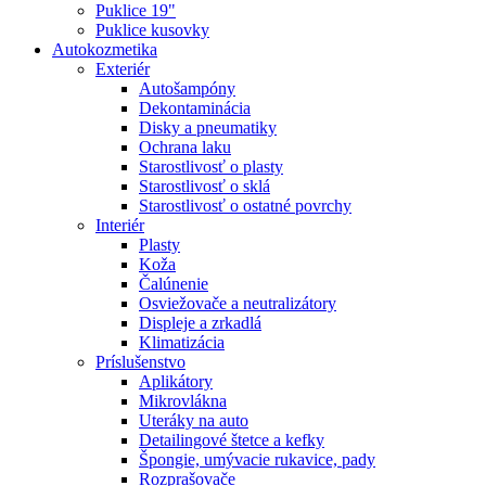
Puklice 19"
Puklice kusovky
Autokozmetika
Exteriér
Autošampóny
Dekontaminácia
Disky a pneumatiky
Ochrana laku
Starostlivosť o plasty
Starostlivosť o sklá
Starostlivosť o ostatné povrchy
Interiér
Plasty
Koža
Čalúnenie
Osviežovače a neutralizátory
Displeje a zrkadlá
Klimatizácia
Príslušenstvo
Aplikátory
Mikrovlákna
Uteráky na auto
Detailingové štetce a kefky
Špongie, umývacie rukavice, pady
Rozprašovače