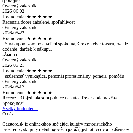
spokojnosť.
Overený zákazník
2026-06-02
Hodnotenie:
★
★
★
★
★
Recenzia:
dobre zabalené, spoľahlivosť
Overený zákazník
2026-05-22
Hodnotenie:
★
★
★
★
★
+
S nákupom som bola veľmi spokojná, široký výber tovaru, rýchle
dodanie, darček k nákupu.
-
Žiadna
Overený zákazník
2026-05-21
Hodnotenie:
★
★
★
★
★
+
skúsenosť vynikajúca, personál profesionálny, poradia, pomôžu
Overený zákazník
2026-05-17
Hodnotenie:
★
★
★
★
★
Recenzia:
Objednala som puklice na auto. Tovar dodaný včas.
Spokojnosť.
Všetky hodnotenia
O nás
Carstore.sk je online-shop spájajúci kultúry motoristického
prostredia, skupiny detailingových garáží, jednotlivcov a nadšencov