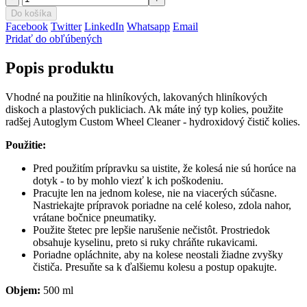
Do košíka
Facebook
Twitter
LinkedIn
Whatsapp
Email
Pridať do obľúbených
Popis produktu
Vhodné na použitie na hliníkových, lakovaných hliníkových
diskoch a plastových pukliciach. Ak máte iný typ kolies, použite
radšej Autoglym Custom Wheel Cleaner - hydroxidový čistič kolies.
Použitie:
Pred použitím prípravku sa uistite, že kolesá nie sú horúce na
dotyk - to by mohlo viezť k ich poškodeniu.
Pracujte len na jednom kolese, nie na viacerých súčasne.
Nastriekajte prípravok poriadne na celé koleso, zdola nahor,
vrátane bočnice pneumatiky.
Použite štetec pre lepšie narušenie nečistôt. Prostriedok
obsahuje kyselinu, preto si ruky chráňte rukavicami.
Poriadne opláchnite, aby na kolese neostali žiadne zvyšky
čističa. Presuňte sa k ďalšiemu kolesu a postup opakujte.
Objem:
500 ml