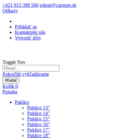
+421 915 398 560
eshop@carstore.sk
Odkazy
Prihlásiť sa
Kontaktujte nás
Vytvoriť účet
Toggle Nav
Pokročilé vyhľadávanie
Hľadať
Košík
0
Ponuka
Puklice
Puklice 13"
Puklice 14"
Puklice 15"
Puklice 16"
Puklice 17"
Puklice 18"