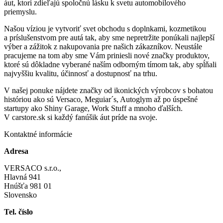
áut, ktorí zdieľajú spoločnú lásku k svetu automobilového
priemyslu.
Našou víziou je vytvoriť svet obchodu s doplnkami, kozmetikou
a príslušenstvom pre autá tak, aby sme nepretržite ponúkali najlepší
výber a zážitok z nakupovania pre našich zákazníkov. Neustále
pracujeme na tom aby sme Vám priniesli nové značky produktov,
ktoré sú dôkladne vyberané naším odborným tímom tak, aby spĺňali
najvyššiu kvalitu, účinnosť a dostupnosť na trhu.
V našej ponuke nájdete značky od ikonických výrobcov s bohatou
históriou ako sú Versaco, Meguiar´s, Autoglym až po úspešné
startupy ako Shiny Garage, Work Stuff a mnoho ďalších.
V carstore.sk si každý fanúšik áut príde na svoje.
Kontaktné informácie
Adresa
VERSACO s.r.o.,
Hlavná 941
Hnúšťa 981 01
Slovensko
Tel. číslo