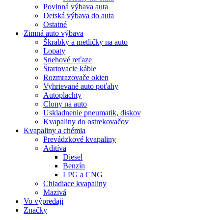
Povinná výbava auta
Detská výbava do auta
Ostatné
Zimná auto výbava
Škrabky a metličky na auto
Lopaty
Snehové reťaze
Štartovacie káble
Rozmrazovače okien
Vyhrievané auto poťahy
Autoplachty
Clony na auto
Uskladnenie pneumatik, diskov
Kvapaliny do ostrekovačov
Kvapaliny a chémia
Prevádzkové kvapaliny
Aditíva
Diesel
Benzín
LPG a CNG
Chladiace kvapaliny
Mazivá
Vo výpredaji
Značky