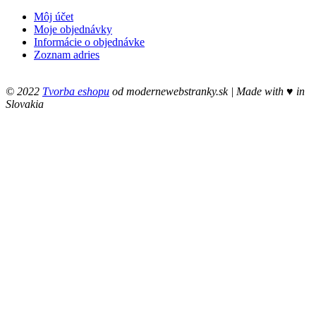
Môj účet
Moje objednávky
Informácie o objednávke
Zoznam adries
© 2022
Tvorba eshopu
od modernewebstranky.sk | Made with
♥
in
Slovakia