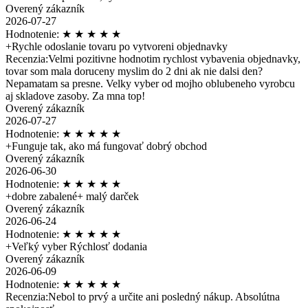
Overený zákazník
2026-07-27
Hodnotenie:
★
★
★
★
★
+
Rychle odoslanie tovaru po vytvoreni objednavky
Recenzia:
Velmi pozitivne hodnotim rychlost vybavenia objednavky,
tovar som mala doruceny myslim do 2 dni ak nie dalsi den?
Nepamatam sa presne. Velky vyber od mojho oblubeneho vyrobcu
aj skladove zasoby. Za mna top!
Overený zákazník
2026-07-27
Hodnotenie:
★
★
★
★
★
+
Funguje tak, ako má fungovať dobrý obchod
Overený zákazník
2026-06-30
Hodnotenie:
★
★
★
★
★
+
dobre zabalené+ malý darček
Overený zákazník
2026-06-24
Hodnotenie:
★
★
★
★
★
+
Veľký vyber Rýchlosť dodania
Overený zákazník
2026-06-09
Hodnotenie:
★
★
★
★
★
Recenzia:
Nebol to prvý a určite ani posledný nákup. Absolútna